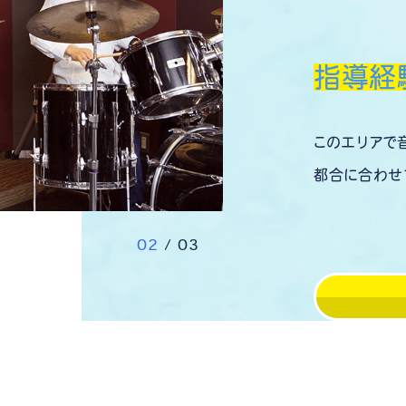
指導経
このエリアで
都合に合わせ
0
2
/
0
3