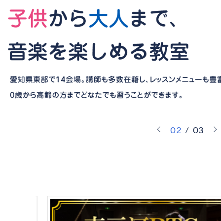
0
2
/
0
3