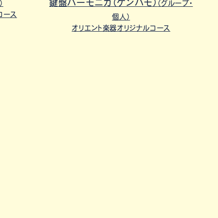
鍵盤ハーモニカ（ケンハモ）
）
（グループ・
コース
個人）
オリエント楽器オリジナルコース