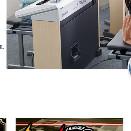
管楽器
防音・調音
各種楽器
チ