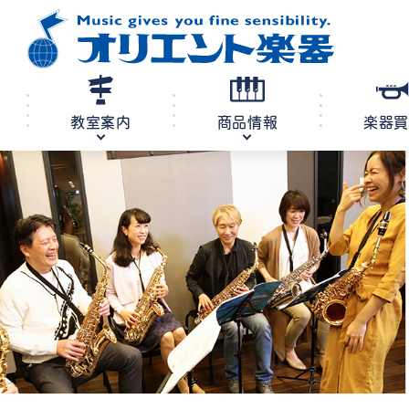
教室案内
商品情報
楽器
修理・調律
教室案内
商品情報
店舗案内
レンタル