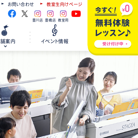
お問い合わせ
教室生向けページ
豊川店
豊橋店
教室用
店舗案内
イベント情報
ギター
弦楽器
ウクレレ
ホールレンタル
各種楽器修理