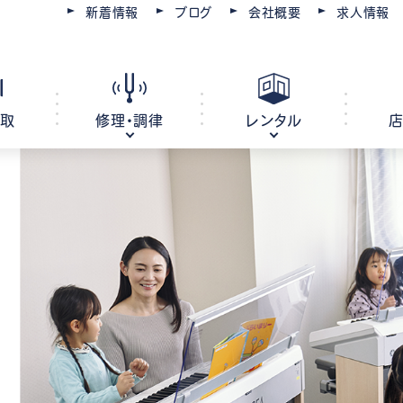
新着情報
ブログ
会社概要
求人情報
買取
修理・調律
レンタル
ピアノ
電子ピアノ
オルガン
キーボード
ピアノ調律・修理
コースを選ぶ
楽器レンタル
豊川店
管楽器修理・メンテナンス
教室レンタル
レッスン会場
豊橋店