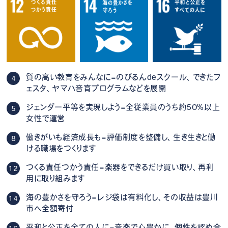
質の高い教育をみんなに=のびるんdeスクール、できたフ
4
ェスタ、ヤマハ音育プログラムなどを展開
ジェンダー平等を実現しよう=全従業員のうち約50%以上
5
女性で運営
働きがいも経済成長も=評価制度を整備し、生き生きと働
8
ける職場をつくります
つくる責任つかう責任=楽器をできるだけ買い取り、再利
12
用に取り組みます
海の豊かさを守ろう=レジ袋は有料化し、その収益は豊川
14
市へ全額寄付
平和と公正を全ての人に=音楽で心豊かに、個性を認め合